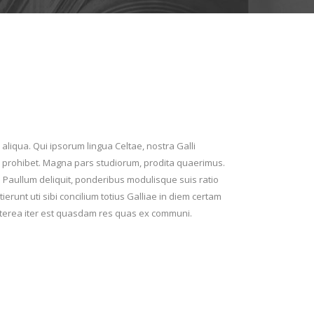
aliqua. Qui ipsorum lingua Celtae, nostra Galli
 lex prohibet. Magna pars studiorum, prodita quaerimus.
ur. Paullum deliquit, ponderibus modulisque suis ratio
ierunt uti sibi concilium totius Galliae in diem certam
aeterea iter est quasdam res quas ex communi.