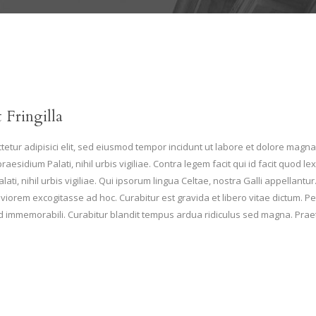
 Fringilla
etur adipisici elit, sed eiusmod tempor incidunt ut labore et dolore magna 
raesidium Palati, nihil urbis vigiliae. Contra legem facit qui id facit quod
ati, nihil urbis vigiliae. Qui ipsorum lingua Celtae, nostra Galli appellant
viorem excogitasse ad hoc. Curabitur est gravida et libero vitae dictum. Pet
sed immemorabili. Curabitur blandit tempus ardua ridiculus sed magna. Pr