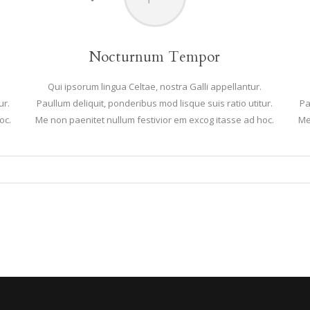
Nocturnum Tempor
Qui ipsorum lingua Celtae, nostra Galli appellantur.
ur.
Paullum deliquit, ponderibus mod lisque suis ratio utitur.
Pa
oc.
Me non paenitet nullum festivior em excog itasse ad hoc.
Me