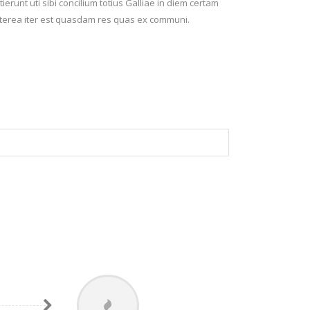
ierunt uti sibi concilium totius Galliae in diem certam
aeterea iter est quasdam res quas ex communi.