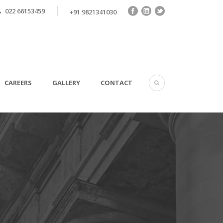
022 66153459
+91 9821341030
CAREERS
GALLERY
CONTACT