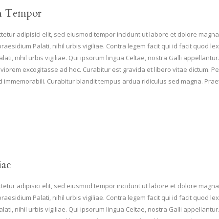
m Tempor
etur adipisici elit, sed eiusmod tempor incidunt ut labore et dolore magna 
raesidium Palati, nihil urbis vigiliae. Contra legem facit qui id facit quod
ati, nihil urbis vigiliae. Qui ipsorum lingua Celtae, nostra Galli appellant
viorem excogitasse ad hoc. Curabitur est gravida et libero vitae dictum. Pet
sed immemorabili. Curabitur blandit tempus ardua ridiculus sed magna. Pr
iae
etur adipisici elit, sed eiusmod tempor incidunt ut labore et dolore magna 
raesidium Palati, nihil urbis vigiliae. Contra legem facit qui id facit quod
ati, nihil urbis vigiliae. Qui ipsorum lingua Celtae, nostra Galli appellant