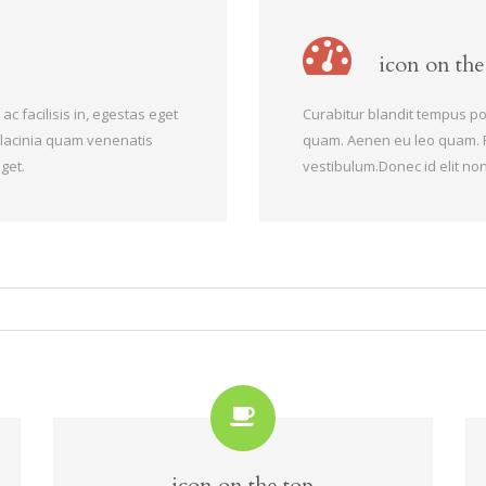
icon on the
c facilisis in, egestas eget
Curabitur blandit tempus por
lacinia quam venenatis
quam. Aenen eu leo quam. 
get.
vestibulum.Donec id elit no
icon on the top