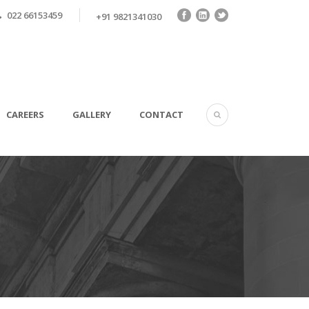
022 66153459
+91 9821341030
CAREERS
GALLERY
CONTACT