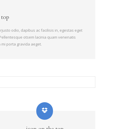
 top
justo odio, dapibus ac facilisis in, egestas eget
Pellentesque otsem lacinia quam venenatis
n mi porta gravida aeget.
icon on the top